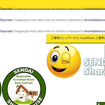
Deprecated
: Assigning the return value of new by reference is deprecated in
/home/thailanda/xn
Deprecated
: Assigning the return value of new by reference is deprecated in
/home/thailanda/x
Deprecated
: Assigning the return value of new by reference is deprecated in
/home/thailanda/x
三重県のシェアハウス, GuestHouse ,三