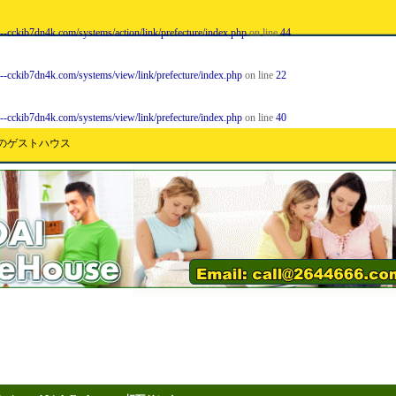
--cckib7dn4k.com/systems/action/link/prefecture/index.php
on line
44
n--cckib7dn4k.com/systems/view/link/prefecture/index.php
on line
22
n--cckib7dn4k.com/systems/view/link/prefecture/index.php
on line
40
重県のゲストハウス