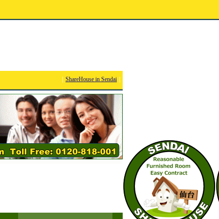
｜
ShareHouse in Sendai
｜