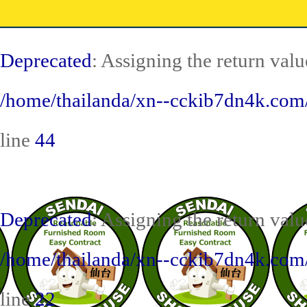
Deprecated
: Assigning the return val
/home/thailanda/xn--cckib7dn4k.com/s
line
44
Deprecated
: Assigning the return val
/home/thailanda/xn--cckib7dn4k.com/
line
22