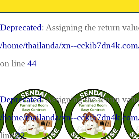
Deprecated
: Assigning the return val
/home/thailanda/xn--cckib7dn4k.com/
on line
44
Deprecated
: Assigning the return val
/home/thailanda/xn--cckib7dn4k.com/
line
22